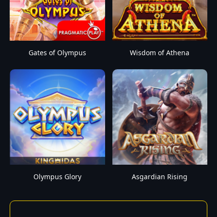
Gates of Olympus
Wisdom of Athena
Olympus Glory
Asgardian Rising