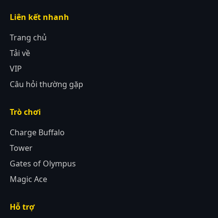
Liên kết nhanh
Trang chủ
Tải về
VIP
Câu hỏi thường gặp
Trò chơi
Charge Buffalo
Tower
Gates of Olympus
Magic Ace
Hỗ trợ