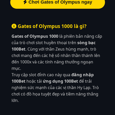
Chơi Gates of Olympus ngay
Gates of Olympus 1000 là gì?
Gates of Olympus 1000
là phiên bản nâng cấp
của trò chơi slot huyền thoại trên
sòng bạc
100Bet
. Cùng với thần Zeus hùng mạnh, trò
chơi mang đến các hệ số nhân thần thánh lên
đến 1000x và các tính năng thưởng ngoạn
mục.
Truy cập slot đỉnh cao này qua
đăng nhập
100Bet
hoặc tải
ứng dụng 100Bet
để trải
nghiệm sức mạnh của các vị thần Hy Lạp. Trò
chơi có đồ họa tuyệt đẹp và tiềm năng thắng
lớn.