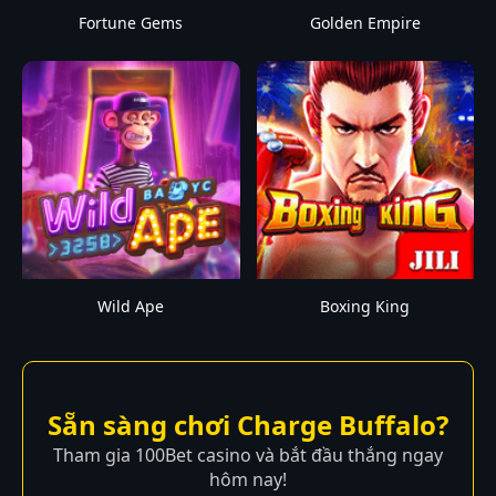
Fortune Gems
Golden Empire
Wild Ape
Boxing King
Sẵn sàng chơi Charge Buffalo?
Tham gia 100Bet casino và bắt đầu thắng ngay
hôm nay!