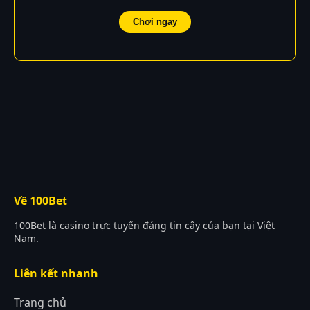
Chơi ngay
Về 100Bet
100Bet là casino trực tuyến đáng tin cậy của bạn tại Việt
Nam.
Liên kết nhanh
Trang chủ