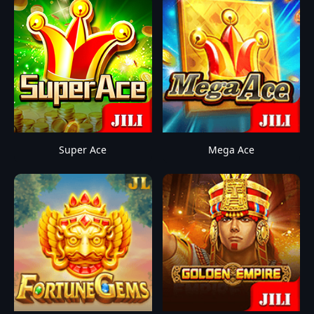
Super Ace
Mega Ace