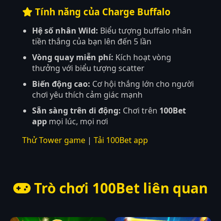
Tính năng của Charge Buffalo
Hệ số nhân Wild:
Biểu tượng buffalo nhân
tiền thắng của bạn lên đến 5 lần
Vòng quay miễn phí:
Kích hoạt vòng
thưởng với biểu tượng scatter
Biến động cao:
Cơ hội thắng lớn cho người
chơi yêu thích cảm giác mạnh
Sẵn sàng trên di động:
Chơi trên
100Bet
app
mọi lúc, mọi nơi
Thử Tower game
|
Tải 100Bet app
Trò chơi 100Bet liên quan