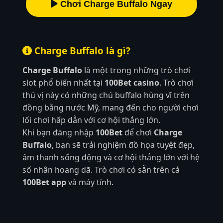
Chơi Charge Buffalo Ngay
Charge Buffalo là gì?
Charge Buffalo
là một trong những trò chơi
slot phổ biến nhất tại
100Bet casino
. Trò chơi
thú vị này có những chú buffalo hùng vĩ trên
đồng bằng nước Mỹ, mang đến cho người chơi
lối chơi hấp dẫn với cơ hội thắng lớn.
Khi bạn đăng nhập
100Bet
để chơi
Charge
Buffalo
, bạn sẽ trải nghiệm đồ họa tuyệt đẹp,
âm thanh sống động và cơ hội thắng lớn với hệ
số nhân hoang dã. Trò chơi có sẵn trên cả
100Bet app
và máy tính.