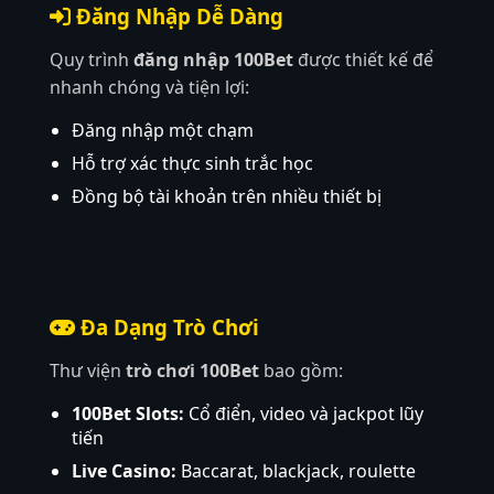
Đăng Nhập Dễ Dàng
Quy trình
đăng nhập 100Bet
được thiết kế để
nhanh chóng và tiện lợi:
Đăng nhập một chạm
Hỗ trợ xác thực sinh trắc học
Đồng bộ tài khoản trên nhiều thiết bị
Đa Dạng Trò Chơi
Thư viện
trò chơi 100Bet
bao gồm:
100Bet Slots:
Cổ điển, video và jackpot lũy
tiến
Live Casino:
Baccarat, blackjack, roulette