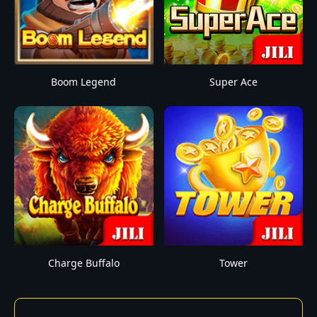
Boom Legend
Super Ace
Charge Buffalo
Tower