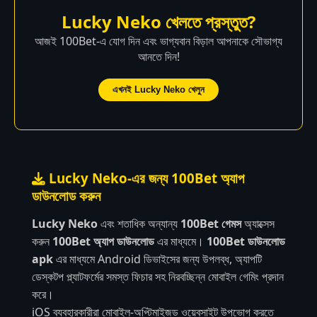
Lucky Neko খেলতে প্রস্তুত?
আজই 100Bet-এ যোগ দিন এবং ভাগ্যবান বিড়াল আপনাকে সৌভাগ্য
আনতে দিন!
এখনই Lucky Neko খেলুন
Lucky Neko-এর জন্য 100Bet অ্যাপ
ডাউনলোড করুন
Lucky Neko
এবং শতাধিক অন্যান্য
100Bet গেমস
অ্যাক্সেস
করুন
100Bet অ্যাপ ডাউনলোড
এর মাধ্যমে।
100Bet ডাউনলোড
apk
এর মাধ্যমে Android ডিভাইসের জন্য উপলব্ধ, অ্যাপটি
ডেস্কটপ প্ল্যাটফর্মের সমস্ত ফিচার সহ নিরবচ্ছিন্ন মোবাইল গেমিং প্রদান
করে।
iOS ব্যবহারকারীরা মোবাইল-অপ্টিমাইজড ওয়েবসাইট উপভোগ করতে