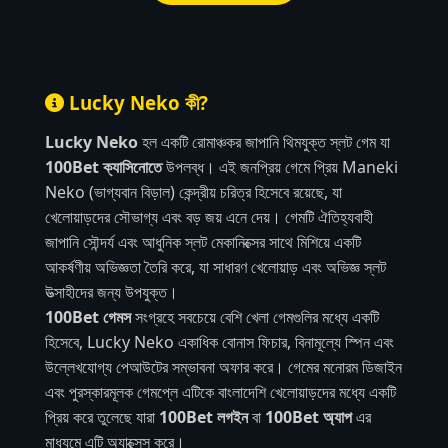
Lucky Neko কী?
Lucky Neko
হল একটি রোমাঞ্চকর জাপানি থিমযুক্ত স্লট গেম যা
100Bet ক্যাসিনোতে
উপলব্ধ। এই জনপ্রিয় গেমে প্রিয় Maneki
Neko (ভাগ্যবান বিড়াল) কেন্দ্রীয় চরিত্র হিসেবে রয়েছে, যা
খেলোয়াড়দের সৌভাগ্য এবং বড় জয় এনে দেয়। গেমটি ঐতিহ্যবাহী
জাপানি সৌন্দর্য এবং আধুনিক স্লট মেকানিক্সের সাথে মিশিয়ে একটি
আকর্ষণীয় অভিজ্ঞতা তৈরি করে, যা সাধারণ খেলোয়াড় এবং অভিজ্ঞ স্লট
উত্সাহীদের জন্য উপযুক্ত।
100Bet গেমস
সংগ্রহে সবচেয়ে বেশি খেলা গেমগুলির মধ্যে একটি
হিসেবে, Lucky Neko একাধিক বোনাস ফিচার, বিনামূল্যে স্পিন এবং
উল্লেখযোগ্য পেআউটের সম্ভাবনা অফার করে। গেমের মনোরম ডিজাইন
এবং পুরস্কারমূলক গেমপ্লে এটিকে বাংলাদেশি খেলোয়াড়দের মধ্যে একটি
প্রিয় করে তুলেছে যারা
100Bet লগইন
বা
100Bet অ্যাপ
এর
মাধ্যমে এটি অ্যাক্সেস করে।