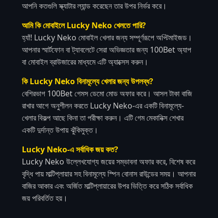
আপনি কতগুলি স্ক্যাটার ল্যান্ড করেছেন তার উপর নির্ভর করে।
আমি কি মোবাইলে Lucky Neko খেলতে পারি?
হ্যাঁ! Lucky Neko মোবাইল খেলার জন্য সম্পূর্ণরূপে অপ্টিমাইজড।
আপনার স্মার্টফোন বা ট্যাবলেটে সেরা অভিজ্ঞতার জন্য 100Bet অ্যাপ
বা মোবাইল ব্রাউজারের মাধ্যমে এটি অ্যাক্সেস করুন।
কি Lucky Neko বিনামূল্যে খেলার জন্য উপলব্ধ?
বেশিরভাগ 100Bet গেমস ডেমো মোড অফার করে। আসল টাকা বাজি
রাখার আগে অনুশীলন করতে Lucky Neko-এর একটি বিনামূল্যে-
খেলার বিকল্প আছে কিনা তা পরীক্ষা করুন। এটি গেম মেকানিক্স শেখার
একটি দুর্দান্ত উপায় ঝুঁকিমুক্ত।
Lucky Neko-এ সর্বাধিক জয় কত?
Lucky Neko উল্লেখযোগ্য জয়ের সম্ভাবনা অফার করে, বিশেষ করে
বৃদ্ধি পায় মাল্টিপ্লায়ার সহ বিনামূল্যে স্পিন বোনাস রাউন্ডের সময়। আপনার
বাজির আকার এবং অর্জিত মাল্টিপ্লায়ারের উপর ভিত্তি করে সঠিক সর্বাধিক
জয় পরিবর্তিত হয়।