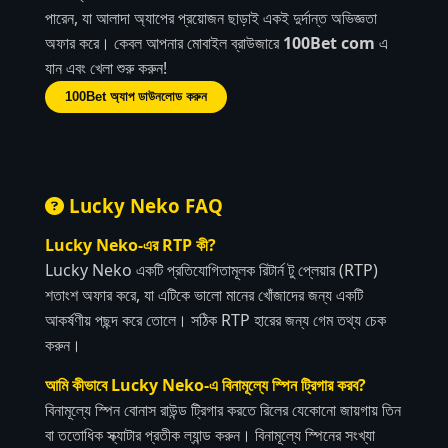
পারেন, যা আলাদা অ্যাপের প্রয়োজন ছাড়াই একই দুর্দান্ত অভিজ্ঞতা
অফার করে। কেবল আপনার মোবাইল ব্রাউজারে
100Bet com
এ
যান এবং খেলা শুরু করুন!
100Bet অ্যাপ ডাউনলোড করুন
Lucky Neko FAQ
Lucky Neko-এর RTP কী?
Lucky Neko একটি প্রতিযোগিতামূলক রিটার্ন টু প্লেয়ার (RTP)
শতাংশ অফার করে, যা এটিকে ভালো মানের খোঁজাদের জন্য একটি
আকর্ষণীয় পছন্দ করে তোলে। সঠিক RTP হারের জন্য গেম তথ্য চেক
করুন।
আমি কীভাবে Lucky Neko-এ বিনামূল্যে স্পিন ট্রিগার করব?
বিনামূল্যে স্পিন বোনাস রাউন্ড ট্রিগার করতে রিলের যেকোনো জায়গায় তিন
বা ততোধিক স্ক্যাটার প্রতীক ল্যান্ড করুন। বিনামূল্যে স্পিনের সংখ্যা