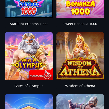
Starlight Princess 1000
Sweet Bonanza 1000
Gates of Olympus
Wisdom of Athena