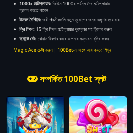
1000x মাল্টিপ্লায়ার:
জিউস 1000x পর্যন্ত দৈব মাল্টিপ্লায়ার
প্রদান করতে পারেন
টাম্বল বৈশিষ্ট্য:
জয়ী প্রতীকগুলি নতুন সুযোগের জন্য অদৃশ্য হয়ে যায়
ফ্রি স্পিন:
15 ফ্রি স্পিন মাল্টিপ্লায়ার পুরস্কার সহ ট্রিগার করুন
অ্যান্টে বেট:
বোনাস ট্রিগার করার আপনার সম্ভাবনা বৃদ্ধি করুন
Magic Ace চেষ্টা করুন
|
100Bet-এ সাথে আয় করতে শিখুন
সম্পর্কিত 100Bet স্লট