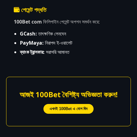
পেমেন্ট পদ্ধতি
100Bet com
ফিলিপাইন পেমেন্ট অপশন সমর্থন করে:
GCash:
তাৎক্ষণিক লেনদেন
PayMaya:
নিরাপদ ই-ওয়ালেট
ব্যাংক ট্রান্সফার:
সরাসরি আমানত
আজই 100Bet বৈশিষ্ট্য অভিজ্ঞতা করুন!
এখনই 100Bet এ যোগ দিন